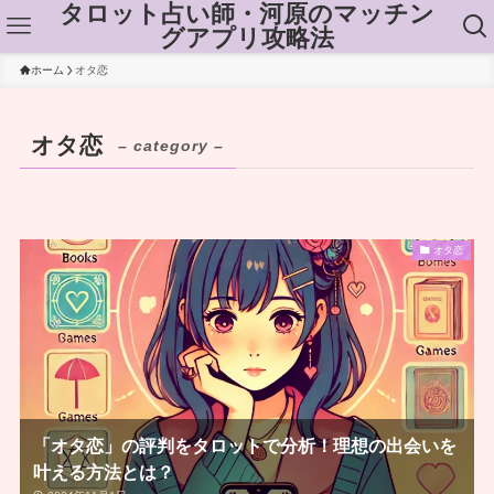
タロット占い師・河原のマッチン
グアプリ攻略法
ホーム
オタ恋
オタ恋
– category –
オタ恋
「オタ恋」の評判をタロットで分析！理想の出会いを
叶える方法とは？