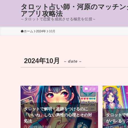
タロット占い師・河原のマッチン
アプリ攻略法
～タロットで恋愛を成就させる極意を伝授～
ホーム
2024年
10月
2024年10月
– date –
足跡
タロットで解明！足跡をつけるのに
「いいね」しない男性の心理とその対
タロットで徹
処法
がバレるリ
2024年10月30日
2024年10月