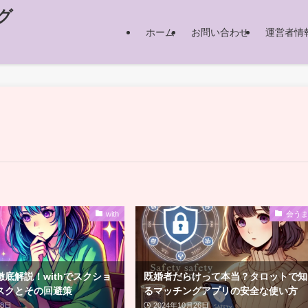
グ
ホーム
お問い合わせ
運営者情
with
会う
底解説！withでスクショ
既婚者だらけって本当？タロットで知
スクとその回避策
るマッチングアプリの安全な使い方
28日
2024年10月26日