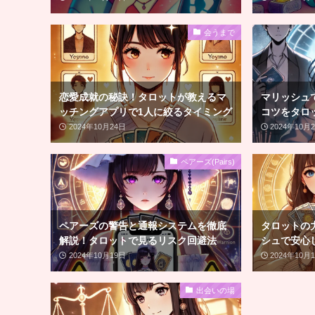
会うまで
恋愛成就の秘訣！タロットが教えるマ
マリッシュ
ッチングアプリで1人に絞るタイミング
コツをタロ
2024年10月24日
2024年10月
ペアーズ(Pairs)
ペアーズの警告と通報システムを徹底
タロットの
解説！タロットで見るリスク回避法
シュで安心
2024年10月19日
2024年10月
出会いの場