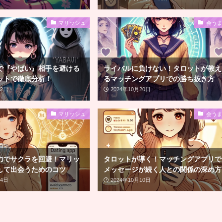
マリッシュ
会う
で『やばい』相手を避ける
ライバルに負けない！タロットが教え
ットで徹底分析！
るマッチングアプリでの勝ち抜き方
22日
2024年10月20日
マリッシュ
会う
力でサクラを回避！マリッ
タロットが導く！マッチングアプリで
して出会うためのコツ
メッセージが続く人との関係の深め方
14日
2024年10月10日